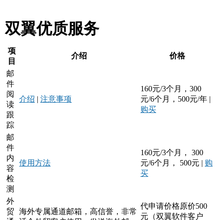
双翼优质服务
项
介绍
价格
目
邮
件
160元/3个月，300
阅
介绍
|
注意事项
元/6个月，500元/年 |
读
购买
跟
踪
邮
件
160元/3个月， 300
内
使用方法
元/6个月， 500元 |
购
容
买
检
测
外
代申请价格原价500
贸
海外专属通道邮箱，高信誉，非常
元（双翼软件客户