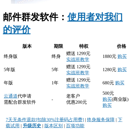
邮件群发软件：
使用者对我们
的评价
版本
期限
特权
价格
赠送 1299元
终身版
终身
1880元
购买
实战班教学
赠送 1299元
5年版
5年
1280元
购买
实战班教学
赠送 1299元
年版
1年
680元
购买
实战班教学
500元
云通道
代申请
老客户
-
购买
(商业版)
需配合群发软件
优惠200元
购买
7天无条件退款
[扣除30%注册码占用费]
|
终身服务保障
|
下
载试用
|
升级历史
|
版本区别
|
百项功能